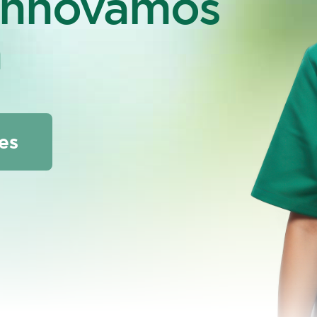
 innovamos
n
es