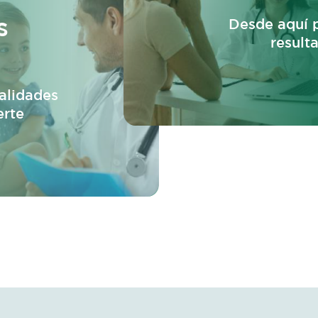
s
Desde aquí p
result
alidades
erte