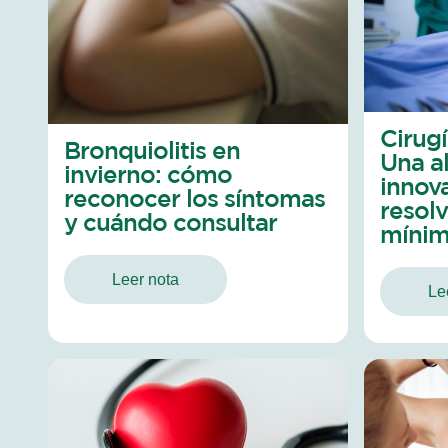
Cirug
Bronquiolitis en
Una al
invierno: cómo
innov
reconocer los síntomas
resol
y cuándo consultar
mínim
Leer nota
Le